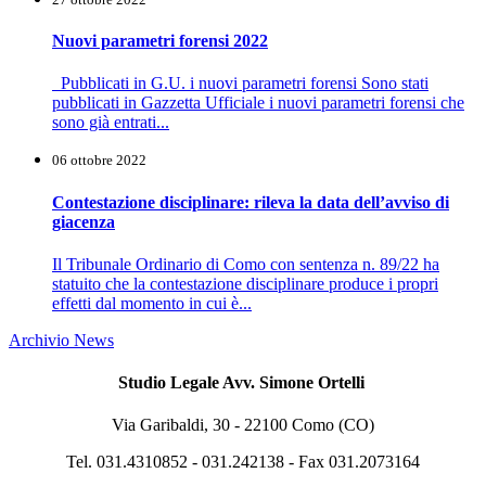
Nuovi parametri forensi 2022
Pubblicati in G.U. i nuovi parametri forensi Sono stati
pubblicati in Gazzetta Ufficiale i nuovi parametri forensi che
sono già entrati...
06 ottobre 2022
Contestazione disciplinare: rileva la data dell’avviso di
giacenza
Il Tribunale Ordinario di Como con sentenza n. 89/22 ha
statuito che la contestazione disciplinare produce i propri
effetti dal momento in cui è...
Archivio News
Studio Legale Avv. Simone Ortelli
Via Garibaldi, 30 - 22100 Como (CO)
Tel. 031.4310852 - 031.242138 - Fax 031.2073164