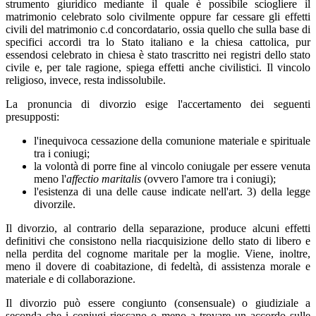
strumento giuridico mediante il quale è possibile sciogliere il
matrimonio celebrato solo civilmente oppure far cessare gli effetti
civili del matrimonio c.d concordatario, ossia quello che sulla base di
specifici accordi tra lo Stato italiano e la chiesa cattolica, pur
essendosi celebrato in chiesa è stato trascritto nei registri dello stato
civile e, per tale ragione, spiega effetti anche civilistici. Il vincolo
religioso, invece, resta indissolubile.
La pronuncia di divorzio esige l'accertamento dei seguenti
presupposti:
l'inequivoca cessazione della comunione materiale e spirituale
tra i coniugi;
la volontà di porre fine al vincolo coniugale per essere venuta
meno l'
affectio maritalis
(ovvero l'amore tra i coniugi);
l'esistenza di una delle cause indicate nell'art. 3) della legge
divorzile.
Il divorzio, al contrario della separazione, produce alcuni effetti
definitivi che consistono nella riacquisizione dello stato di libero e
nella perdita del cognome maritale per la moglie. Viene, inoltre,
meno il dovere di coabitazione, di fedeltà, di assistenza morale e
materiale e di collaborazione.
Il divorzio può essere congiunto (consensuale) o giudiziale a
seconda che i coniugi riescano o meno a trovare un accordo sulle