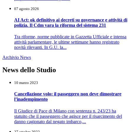
07 agosto 2026
AI Act: ok definitivo ai decreti su governance e attività di
polizia. Il Cdm vara la riforma del sistema 231
Tra riforme, norme pubblicate in Gazzetta Ufficiale e intensa
attività parlamentare, le ultime settimane hanno registrato
novità rilevanti. In G.U. la...
Archivio News
News dello Studio
10 marzo 2023
Cancellazione volo: il passeggero non deve dimostrare
l’inadempimento
Il Giudice di Pace di Milano con sentenza n. 243/23 ha
statuito che il passeggero che agisce per il risarcimento del
danno cagionato dal negato imbarco,...
27 ottobre 2022