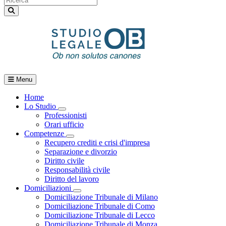
Menu
Home
Lo Studio
Toggle Dropdown
Professionisti
Orari ufficio
Competenze
Toggle Dropdown
Recupero crediti e crisi d'impresa
Separazione e divorzio
Diritto civile
Responsabilità civile
Diritto del lavoro
Domiciliazioni
Toggle Dropdown
Domiciliazione Tribunale di Milano
Domiciliazione Tribunale di Como
Domiciliazione Tribunale di Lecco
Domiciliazione Tribunale di Monza